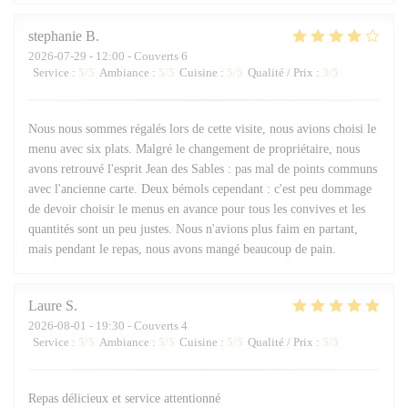
stephanie
B
2026-07-29
- 12:00 - Couverts 6
Service
:
5
/5
Ambiance
:
5
/5
Cuisine
:
5
/5
Qualité / Prix
:
3
/5
Nous nous sommes régalés lors de cette visite, nous avions choisi le
menu avec six plats. Malgré le changement de propriétaire, nous
avons retrouvé l'esprit Jean des Sables : pas mal de points communs
avec l'ancienne carte. Deux bémols cependant : c'est peu dommage
de devoir choisir le menus en avance pour tous les convives et les
quantités sont un peu justes. Nous n'avions plus faim en partant,
mais pendant le repas, nous avons mangé beaucoup de pain.
Laure
S
2026-08-01
- 19:30 - Couverts 4
Service
:
5
/5
Ambiance
:
5
/5
Cuisine
:
5
/5
Qualité / Prix
:
5
/5
Repas délicieux et service attentionné