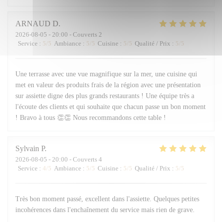
ARNAUD
D
2026-08-05
- 20:00 - Couverts 2
Service
:
5
/5
Ambiance
:
5
/5
Cuisine
:
5
/5
Qualité / Prix
:
5
/5
Une terrasse avec une vue magnifique sur la mer, une cuisine qui
met en valeur des produits frais de la région avec une présentation
sur assiette digne des plus grands restaurants ! Une équipe très a
l'écoute des clients et qui souhaite que chacun passe un bon moment
! Bravo à tous 👏👏 Nous recommandons cette table !
Sylvain
P
2026-08-05
- 20:00 - Couverts 4
Service
:
4
/5
Ambiance
:
5
/5
Cuisine
:
5
/5
Qualité / Prix
:
5
/5
Très bon moment passé, excellent dans l'assiette. Quelques petites
incohérences dans l'enchaînement du service mais rien de grave.