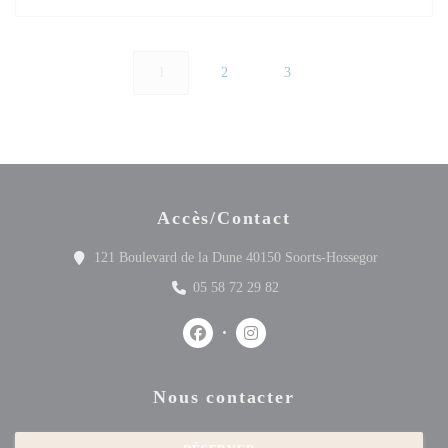
1
2
3
Accès/Contact
((ouvre une 
121 Boulevard de la Dune 40150 Soorts-Hossegor
05 58 72 29 82
Facebook ((ouvre une nouvelle fenêtre)
Instagram ((ouvre une nouvelle 
Nous contacter