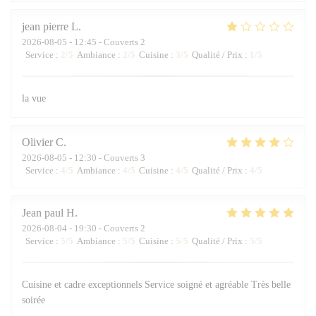
jean pierre
L
2026-08-05
- 12:45 - Couverts 2
Service
:
2
/5
Ambiance
:
2
/5
Cuisine
:
3
/5
Qualité / Prix
:
1
/5
la vue
Olivier
C
2026-08-05
- 12:30 - Couverts 3
Service
:
4
/5
Ambiance
:
4
/5
Cuisine
:
4
/5
Qualité / Prix
:
4
/5
Jean paul
H
2026-08-04
- 19:30 - Couverts 2
Service
:
5
/5
Ambiance
:
5
/5
Cuisine
:
5
/5
Qualité / Prix
:
5
/5
Cuisine et cadre exceptionnels Service soigné et agréable Très belle
soirée