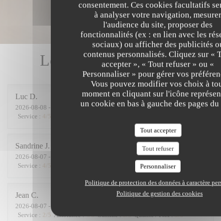
consentement. Ces cookies facultatifs se
à analyser votre navigation, mesure
l'audience du site, proposer des
fonctionnalités (ex : en lien avec les ré
sociaux) ou afficher des publicités o
contenus personnalisés. Cliquez sur « 
Les avis de nos clients
accepter », « Tout refuser » ou «
Personnaliser » pour gérer vos préféren
Vous pouvez modifier vos choix à to
moment en cliquant sur l'icône représen
Luc
D
un cookie en bas à gauche des pages du 
2026-08-08
- 20:15 - Couverts 2
Service
:
4
/5
Ambiance
:
4
/5
Cuisine
:
5
/5
Qualité / Prix
:
4
/5
Tout accepter
Sandrine
J
Tout refuser
2026-08-07
- 20:00 - Couverts 5
Service
:
4
/5
Ambiance
:
5
/5
Cuisine
:
5
/5
Qualité / Prix
:
4
/5
Personnaliser
Politique de protection des données à caractère pe
Politique de gestion des cookies
Jean
C
2026-08-07
- 19:30 - Couverts 3
Service
:
2
/5
Ambiance
:
4
/5
Cuisine
:
5
/5
Qualité / Prix
:
3
/5