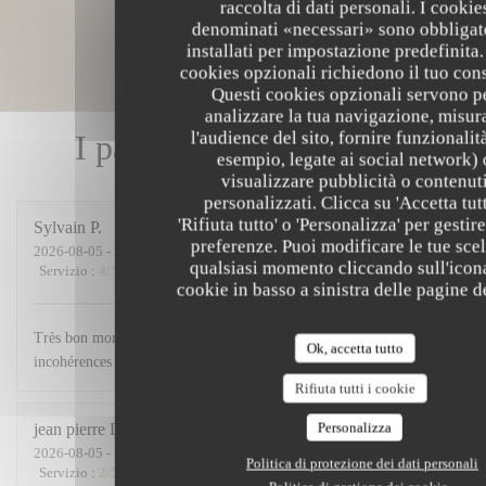
raccolta di dati personali. I cookie
denominati «necessari» sono obbligat
installati per impostazione predefinita.
cookies opzionali richiedono il tuo con
Questi cookies opzionali servono p
analizzare la tua navigazione, misur
l'audience del sito, fornire funzionalit
I pareri dei nostri clienti
esempio, legate ai social network) 
visualizzare pubblicità o contenut
personalizzati. Clicca su 'Accetta tutt
'Rifiuta tutto' o 'Personalizza' per gestire
Sylvain
P
preferenze. Puoi modificare le tue scel
2026-08-05
- 20:00 - Ospiti 4
qualsiasi momento cliccando sull'icon
Servizio
:
4
/5
Atmosfera
:
5
/5
Cucina
:
5
/5
Qualità / Prezzo
:
5
/5
cookie in basso a sinistra delle pagine de
Très bon moment passé, excellent dans l'assiette. Quelques petites
Ok, accetta tutto
incohérences dans l'enchaînement du service mais rien de grave.
Rifiuta tutti i cookie
Personalizza
jean pierre
L
2026-08-05
- 12:45 - Ospiti 2
Politica di protezione dei dati personali
Servizio
:
2
/5
Atmosfera
:
2
/5
Cucina
:
3
/5
Qualità / Prezzo
:
1
/5