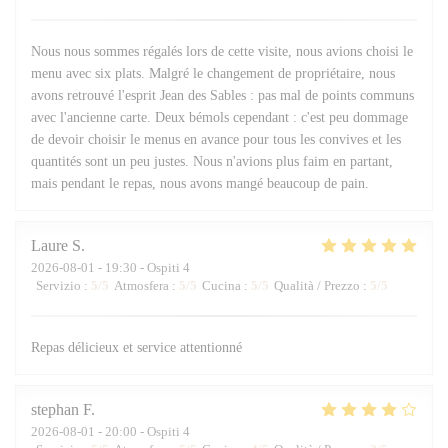
Nous nous sommes régalés lors de cette visite, nous avions choisi le
menu avec six plats. Malgré le changement de propriétaire, nous
avons retrouvé l'esprit Jean des Sables : pas mal de points communs
avec l'ancienne carte. Deux bémols cependant : c'est peu dommage
de devoir choisir le menus en avance pour tous les convives et les
quantités sont un peu justes. Nous n'avions plus faim en partant,
mais pendant le repas, nous avons mangé beaucoup de pain.
Laure
S
2026-08-01
- 19:30 - Ospiti 4
Servizio
:
5
/5
Atmosfera
:
5
/5
Cucina
:
5
/5
Qualità / Prezzo
:
5
/5
Repas délicieux et service attentionné
stephan
F
2026-08-01
- 20:00 - Ospiti 4