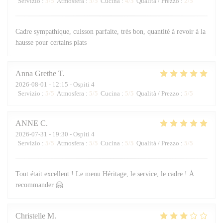
Servizio
:
5
/5
Atmosfera
:
5
/5
Cucina
:
4
/5
Qualità / Prezzo
:
2
/5
Cadre sympathique, cuisson parfaite, très bon, quantité à revoir à la
hausse pour certains plats
Anna Grethe
T
2026-08-01
- 12:15 - Ospiti 4
Servizio
:
5
/5
Atmosfera
:
5
/5
Cucina
:
5
/5
Qualità / Prezzo
:
5
/5
ANNE
C
2026-07-31
- 19:30 - Ospiti 4
Servizio
:
5
/5
Atmosfera
:
5
/5
Cucina
:
5
/5
Qualità / Prezzo
:
5
/5
Tout était excellent ! Le menu Héritage, le service, le cadre ! À
recommander 🤗
Christelle
M