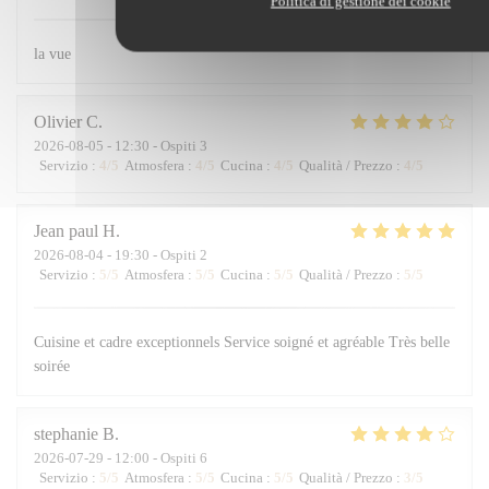
Politica di gestione dei cookie
la vue
Olivier
C
2026-08-05
- 12:30 - Ospiti 3
Servizio
:
4
/5
Atmosfera
:
4
/5
Cucina
:
4
/5
Qualità / Prezzo
:
4
/5
Jean paul
H
2026-08-04
- 19:30 - Ospiti 2
Servizio
:
5
/5
Atmosfera
:
5
/5
Cucina
:
5
/5
Qualità / Prezzo
:
5
/5
Cuisine et cadre exceptionnels Service soigné et agréable Très belle
soirée
stephanie
B
2026-07-29
- 12:00 - Ospiti 6
Servizio
:
5
/5
Atmosfera
:
5
/5
Cucina
:
5
/5
Qualità / Prezzo
:
3
/5