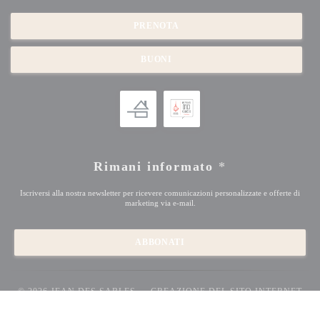
PRENOTA
BUONI
Rimani informato
*
Iscriversi alla nostra newsletter per ricevere comunicazioni personalizzate e offerte di
marketing via e-mail.
ABBONATI
© 2026 JEAN DES SABLES — CREAZIONE DEL SITO INTERNET
((APRE UNA NUOVA 
RISTORANTE CON
ZENCHEF