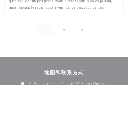
quantités sont un peu justes. Nous n'avions plus faim en partant,
mais pendant le repas, nous avons mangé beaucoup de pain.
1
2
3
地图和联系方式
((在新窗口
121 Boulevard de la Dune 40150 Soorts-Hossegor
05 58 72 29 82
Facebook ((在新窗口中打开))
Instagram ((在新窗口中打开))
联系我们