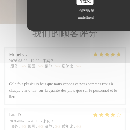
个性化
保密政策
undefined
我们的顾客评分
Muriel
G
2026-08-08
- 12:30 - 来宾 2
服务
:
5
/5
氛围
:
5
/5
菜单
:
5
/5
质价比
:
5
/5
Cela fait plusieurs fois que nous venons et nous sommes ravis à
chaque visite tant sur la qualité des plats que sur le personnel et le
lieu
Luc
D
2026-08-08
- 20:15 - 来宾 2
服务
:
4
/5
氛围
:
4
/5
菜单
:
5
/5
质价比
:
4
/5