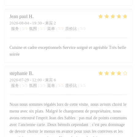
Jean paul
H
2026-08-04
- 19:30 - 来宾 2
服务
:
5
/5
氛围
:
5
/5
菜单
:
5
/5
质价比
:
5
/5
Cuisine et cadre exceptionnels Service soigné et agréable Très belle
soirée
stephanie
B
2026-07-29
- 12:00 - 来宾 6
服务
:
5
/5
氛围
:
5
/5
菜单
:
5
/5
质价比
:
3
/5
Nous nous sommes régalés lors de cette visite, nous avions choisi le
menu avec six plats. Malgré le changement de propriétaire, nous
avons retrouvé l'esprit Jean des Sables : pas mal de points communs
avec l'ancienne carte. Deux bémols cependant : c'est peu dommage
de devoir choisir le menus en avance pour tous les convives et les