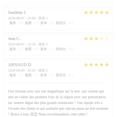
Sandrine
J
2026-08-07
- 20:00 - 来宾 5
服务
:
4
/5
氛围
:
5
/5
菜单
:
5
/5
质价比
:
4
/5
Jean
C
2026-08-07
- 19:30 - 来宾 3
服务
:
2
/5
氛围
:
4
/5
菜单
:
5
/5
质价比
:
3
/5
ARNAUD
D
2026-08-05
- 20:00 - 来宾 2
服务
:
5
/5
氛围
:
5
/5
菜单
:
5
/5
质价比
:
5
/5
Une terrasse avec une vue magnifique sur la mer, une cuisine qui
met en valeur des produits frais de la région avec une présentation
sur assiette digne des plus grands restaurants ! Une équipe très a
l'écoute des clients et qui souhaite que chacun passe un bon moment
! Bravo à tous 👏👏 Nous recommandons cette table !