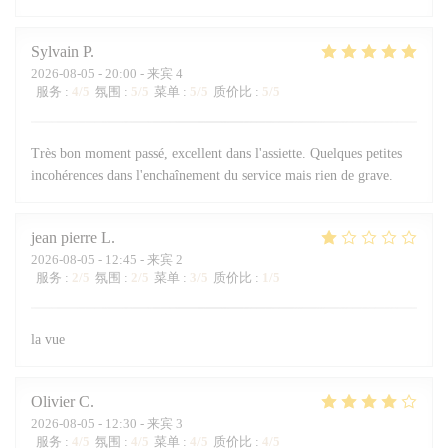
Sylvain
P
2026-08-05
- 20:00 - 来宾 4
服务
:
4
/5
氛围
:
5
/5
菜单
:
5
/5
质价比
:
5
/5
Très bon moment passé, excellent dans l'assiette. Quelques petites
incohérences dans l'enchaînement du service mais rien de grave.
jean pierre
L
2026-08-05
- 12:45 - 来宾 2
服务
:
2
/5
氛围
:
2
/5
菜单
:
3
/5
质价比
:
1
/5
la vue
Olivier
C
2026-08-05
- 12:30 - 来宾 3
服务
:
4
/5
氛围
:
4
/5
菜单
:
4
/5
质价比
:
4
/5