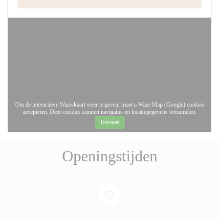
Om de interactieve Waze-kaart weer te geven, moet u Waze Map (Google) cookies
accepteren. Deze cookies kunnen navigatie- en locatiegegevens verzamelen.
Toestaan
Openingstijden
access_time