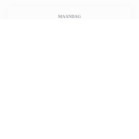
MAANDAG
Gesloten
DINSDAG
19:30 - 21:00
WOE
-
DON
12:00 - 13:30
19:30 - 21:00
VRIJDAG