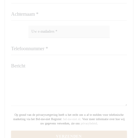
Op grond van de privacywetgeving heeft u het recht om u af te melden voor telefonische
marketing via het Bel-me-niet Register:
bel-me-niet.nl
. Voor meer informatie over hoe wij
uw gegevens verwerken, zie ons
privacybeleid
.