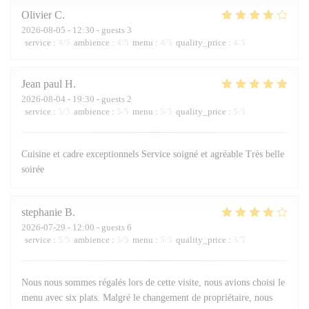
Olivier
C
2026-08-05
- 12:30 - guests 3
service
:
4
/5
ambience
:
4
/5
menu
:
4
/5
quality_price
:
4
/5
Jean paul
H
2026-08-04
- 19:30 - guests 2
service
:
5
/5
ambience
:
5
/5
menu
:
5
/5
quality_price
:
5
/5
Cuisine et cadre exceptionnels Service soigné et agréable Très belle
soirée
stephanie
B
2026-07-29
- 12:00 - guests 6
service
:
5
/5
ambience
:
5
/5
menu
:
5
/5
quality_price
:
3
/5
Nous nous sommes régalés lors de cette visite, nous avions choisi le
menu avec six plats. Malgré le changement de propriétaire, nous