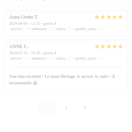
Anna Grethe
T
2026-08-01
- 12:15 - guests 4
service
:
5
/5
ambience
:
5
/5
menu
:
5
/5
quality_price
:
5
/5
ANNE
C
2026-07-31
- 19:30 - guests 4
service
:
5
/5
ambience
:
5
/5
menu
:
5
/5
quality_price
:
5
/5
Tout était excellent ! Le menu Héritage, le service, le cadre ! À
recommander 🤗
1
2
3