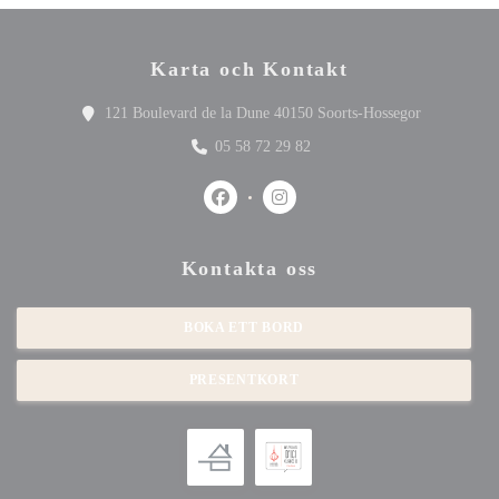
Karta och Kontakt
((öppnas i et
121 Boulevard de la Dune 40150 Soorts-Hossegor
05 58 72 29 82
Facebook ((öppnas i ett nytt fönster))
Instagram ((öppnas i ett nytt fön
Kontakta oss
BOKA ETT BORD
PRESENTKORT