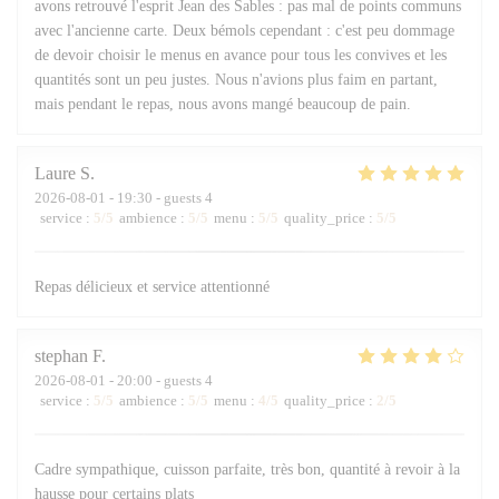
avons retrouvé l'esprit Jean des Sables : pas mal de points communs
avec l'ancienne carte. Deux bémols cependant : c'est peu dommage
de devoir choisir le menus en avance pour tous les convives et les
quantités sont un peu justes. Nous n'avions plus faim en partant,
mais pendant le repas, nous avons mangé beaucoup de pain.
Laure
S
2026-08-01
- 19:30 - guests 4
service
:
5
/5
ambience
:
5
/5
menu
:
5
/5
quality_price
:
5
/5
Repas délicieux et service attentionné
stephan
F
2026-08-01
- 20:00 - guests 4
service
:
5
/5
ambience
:
5
/5
menu
:
4
/5
quality_price
:
2
/5
Cadre sympathique, cuisson parfaite, très bon, quantité à revoir à la
hausse pour certains plats