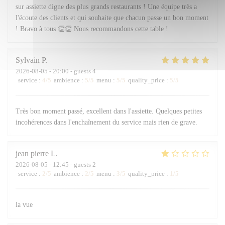
sur assiette digne des plus grands restaurants ! Une équipe très a
l'écoute des clients et qui souhaite que chacun passe un bon moment
! Bravo à tous 👏👏 Nous recommandons cette table !
Sylvain
P
2026-08-05
- 20:00 - guests 4
service
:
4
/5
ambience
:
5
/5
menu
:
5
/5
quality_price
:
5
/5
Très bon moment passé, excellent dans l'assiette. Quelques petites
incohérences dans l'enchaînement du service mais rien de grave.
jean pierre
L
2026-08-05
- 12:45 - guests 2
service
:
2
/5
ambience
:
2
/5
menu
:
3
/5
quality_price
:
1
/5
la vue