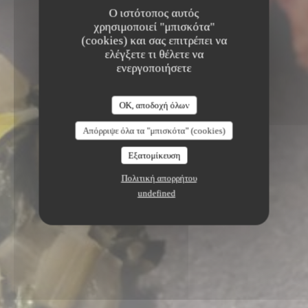
Ο ιστότοπος αυτός
χρησιμοποιεί "μπισκότα"
(cookies) και σας επιτρέπει να
ελέγξετε τι θέλετε να
ενεργοποιήσετε
OK, αποδοχή όλων
Απόρριψε όλα τα "μπισκότα" (cookies)
Εξατομίκευση
Πολιτική απορρήτου
undefined